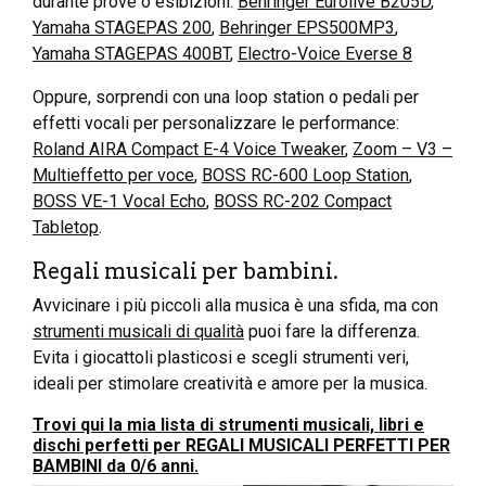
durante prove o esibizioni.
Behringer Eurolive B205D
,
Yamaha STAGEPAS 200
,
Behringer EPS500MP3
,
Yamaha STAGEPAS 400BT
,
Electro-Voice Everse 8
Oppure, sorprendi con una loop station o pedali per
effetti vocali per personalizzare le performance:
Roland AIRA Compact E-4 Voice Tweaker
,
Zoom – V3 –
Multieffetto per voce
,
BOSS RC-600 Loop Station
,
BOSS VE-1 Vocal Echo
,
BOSS RC-202 Compact
Tabletop
.
Regali musicali per bambini.
Avvicinare i più piccoli alla musica è una sfida, ma con
strumenti musicali di qualità
puoi fare la differenza.
Evita i giocattoli plasticosi e scegli strumenti veri,
ideali per stimolare creatività e amore per la musica.
Trovi qui la mia lista di strumenti musicali, libri e
dischi perfetti per REGALI MUSICALI PERFETTI PER
BAMBINI da 0/6 anni.