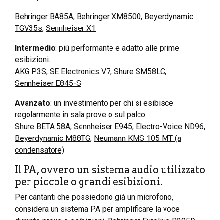
Behringer BA85A
,
Behringer XM8500
,
Beyerdynamic
TGV35s
,
Sennheiser X1
Intermedio
: più performante e adatto alle prime
esibizioni.:
AKG P3S
,
SE Electronics V7
,
Shure SM58LC
,
Sennheiser E845-S
Avanzato
: un investimento per chi si esibisce
regolarmente in sala prove o sul palco:
Shure BETA 58A
,
Sennheiser E945
,
Electro-Voice ND96,
Beyerdynamic M88TG
,
Neumann KMS 105 MT (a
condensatore)
Il PA, ovvero un sistema audio utilizzato
per piccole o grandi esibizioni.
Per cantanti che possiedono già un microfono,
considera un sistema PA per amplificare la voce