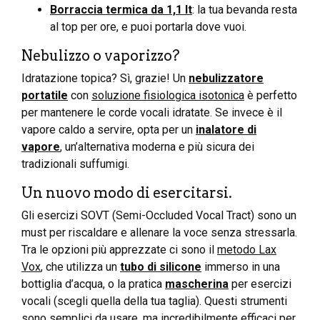
Borraccia termica da 1,1 lt
: la tua bevanda resta
al top per ore, e puoi portarla dove vuoi.
Nebulizzo o vaporizzo?
Idratazione topica? Sì, grazie! Un
nebulizzatore
portatile
con
soluzione fisiologica isotonica
è perfetto
per mantenere le corde vocali idratate. Se invece è il
vapore caldo a servire, opta per un
inalatore di
vapore
, un’alternativa moderna e più sicura dei
tradizionali suffumigi.
Un nuovo modo di esercitarsi.
Gli esercizi SOVT (Semi-Occluded Vocal Tract) sono un
must per riscaldare e allenare la voce senza stressarla.
Tra le opzioni più apprezzate ci sono il
metodo Lax
Vox
, che utilizza un
tubo di silicone
immerso in una
bottiglia d’acqua, o la pratica
mascherina
per esercizi
vocali (scegli quella della tua taglia). Questi strumenti
sono semplici da usare, ma incredibilmente efficaci per