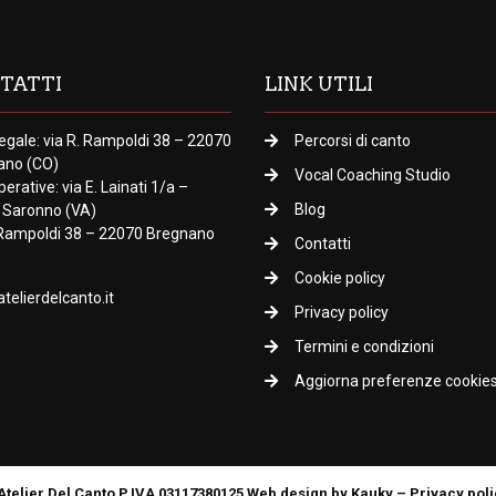
TATTI
LINK UTILI
egale: via R. Rampoldi 38 – 22070
Percorsi di canto
ano (CO)
Vocal Coaching Studio
perative: via E. Lainati 1/a –
Blog
 Saronno (VA)
 Rampoldi 38 – 22070 Bregnano
Contatti
Cookie policy
telierdelcanto.it
Privacy policy
Termini e condizioni
Aggiorna preferenze cookie
Atelier Del Canto P.IVA 03117380125 Web design by Kauky –
Privacy poli