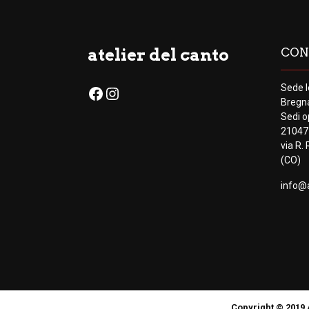
atelier del canto
CON
Sede l
Facebook
Instagram
Bregn
Sedi o
21047
via R.
(CO)
info@a
Copyright © 2019 