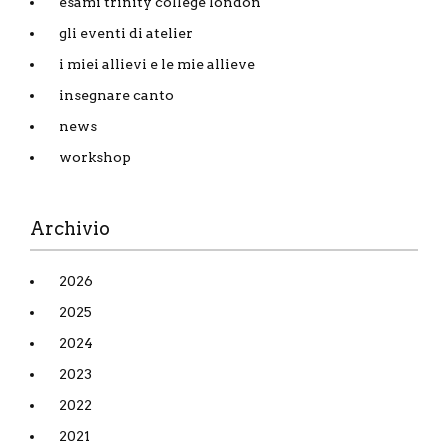
esami trinity college london
gli eventi di atelier
i miei allievi e le mie allieve
insegnare canto
news
workshop
Archivio
2026
2025
2024
2023
2022
2021